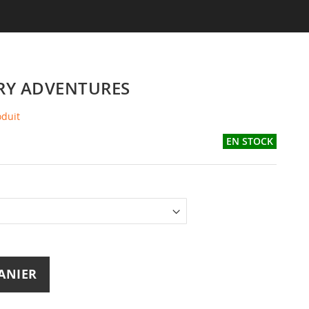
RY ADVENTURES
oduit
EN STOCK
ANIER