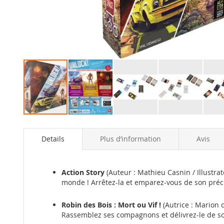
Skip
to
Details
Plus d’information
Avis
the
beginning
of
the
Action Story
(Auteur : Mathieu Casnin / Illustrat
images
monde ! Arrêtez-la et emparez-vous de son préci
gallery
Robin des Bois : Mort ou Vif !
(Autrice : Marion du
Rassemblez ses compagnons et délivrez-le de so