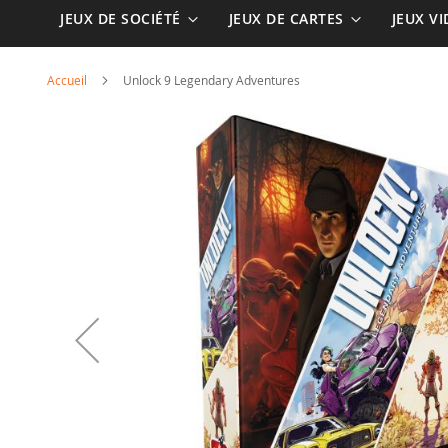
JEUX DE SOCIÉTÉ
JEUX DE CARTES
JEUX V
Accueil
Unlock 9 Legendary Adventures
Skip
to
the
end
of
the
images
gallery