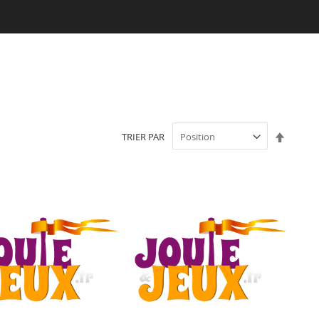
Par
TRIER PAR
ordre
décroi