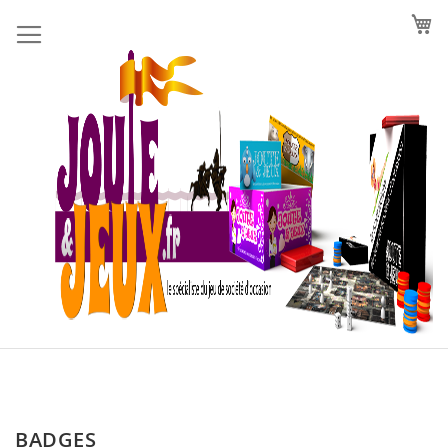
Allez
au
contenu
BADGES