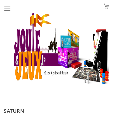
Allez
au
contenu
SATURN