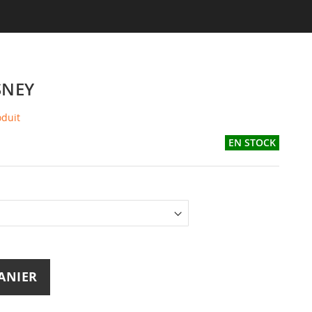
SNEY
oduit
EN STOCK
ANIER