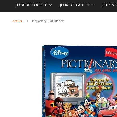
JEUX DE SOCIÉTÉ
JEUX DE CARTES
JEUX V
Accueil
Pictionary Dvd Disney
Skip
to
the
end
of
the
images
gallery