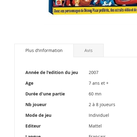
Skip
to
Plus d’information
Avis
the
beginning
of
the
Plus
Année de l'edition du jeu
2007
images
d’information
gallery
Age
7 ans et +
Durée d'une partie
60 mn
Nb joueur
2 à 8 joueurs
Mode de jeu
Individuel
Editeur
Mattel
Langue
Francais