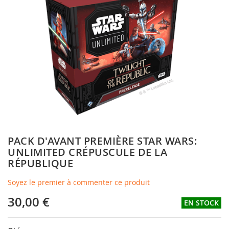
of
the
images
gallery
Skip
PACK D'AVANT PREMIÈRE STAR WARS:
to
UNLIMITED CRÉPUSCULE DE LA
the
RÉPUBLIQUE
beginning
of
Soyez le premier à commenter ce produit
the
images
30,00 €
EN STOCK
gallery