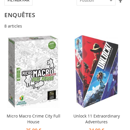
FILTRER PAR
ord
déc
ENQUÊTES
8
articles
Micro Macro Crime City Full
Unlock 11 Extraordinary
House
Adventures