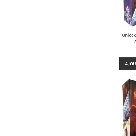
Unlock
AJOU