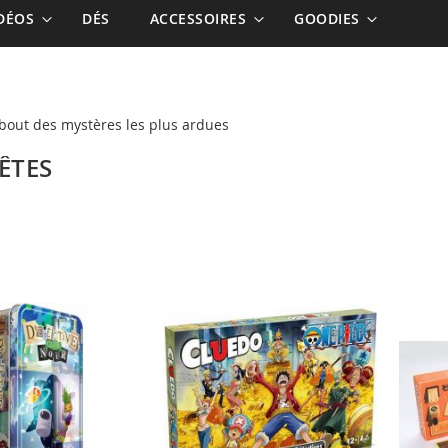
IDÉOS
DÉS
ACCESSOIRES
GOODIES
 bout des mystères les plus ardues
ÊTES