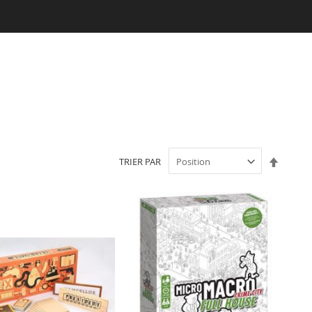
Par
TRIER PAR
ordre
décroi