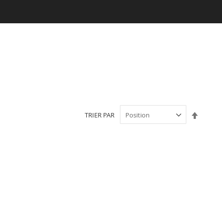
Par
TRIER PAR
ordre
décroi