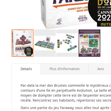
Skip
to
Details
Plus d’information
Avis
the
beginning
of
the
Par-delà la mer des Brumes sommeille le mystérieux co
images
contours d’une île en perpétuelle évolution. La taille e
gallery
moyen de dompter cette terre est de l’arpenter encore 
recèle. Rencontrez ses habitants, répertoriez ses sec
Dans une partie du jeu
Faraway
, vous allez tout aprè