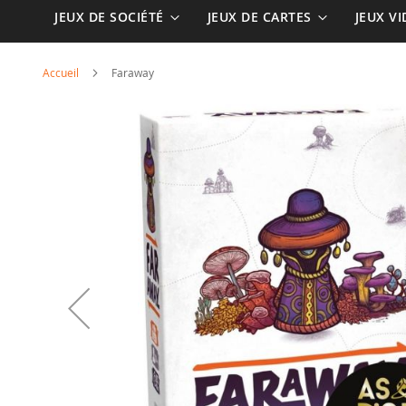
JEUX DE SOCIÉTÉ
JEUX DE CARTES
JEUX V
Accueil
Faraway
Skip
to
the
end
of
the
images
gallery