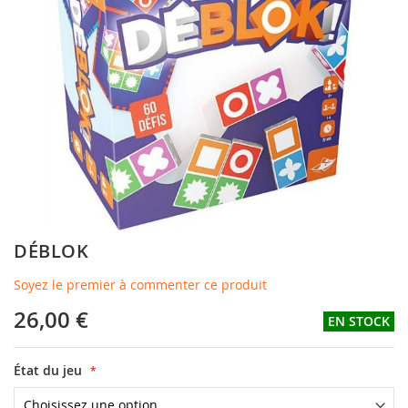
of
the
images
gallery
Skip
DÉBLOK
to
the
Soyez le premier à commenter ce produit
beginning
of
26,00 €
EN STOCK
the
images
gallery
État du jeu