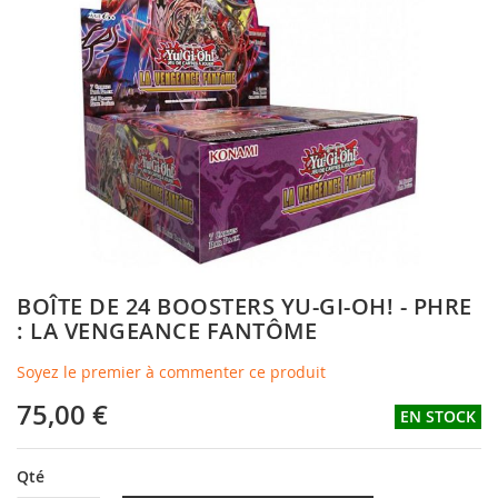
of
the
images
gallery
Skip
BOÎTE DE 24 BOOSTERS YU-GI-OH! - PHRE
to
: LA VENGEANCE FANTÔME
the
beginning
Soyez le premier à commenter ce produit
of
the
75,00 €
EN STOCK
images
gallery
Qté