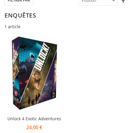
FILTRER PAR
ord
déc
ENQUÊTES
1
article
Unlock 4 Exotic Adventures
24,00 €