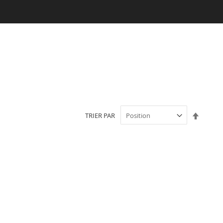
Par
TRIER PAR
ordre
décroi