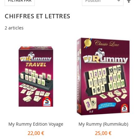
FILTRER PAR
ord
déc
CHIFFRES ET LETTRES
2
articles
My Rummy Edition Voyage
My Rummy (Rummikub)
22,00 €
25,00 €