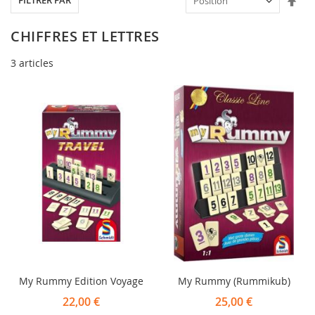
FILTRER PAR
ord
déc
CHIFFRES ET LETTRES
3
articles
My Rummy Edition Voyage
My Rummy (Rummikub)
22,00 €
25,00 €