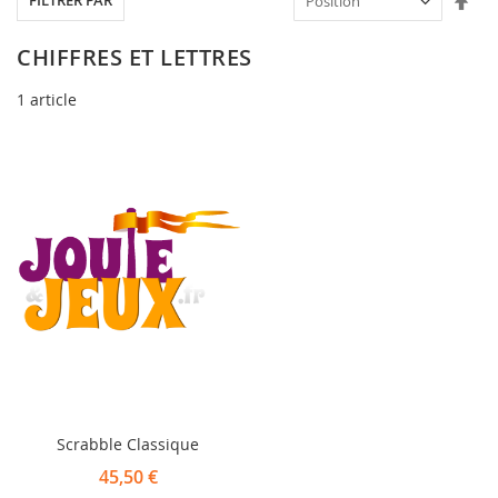
FILTRER PAR
ord
déc
CHIFFRES ET LETTRES
1
article
Scrabble Classique
45,50 €