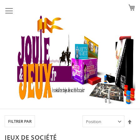
Allez
au
contenu
Par
FILTRER PAR
ord
déc
JEUX DE SOCIÉTÉ