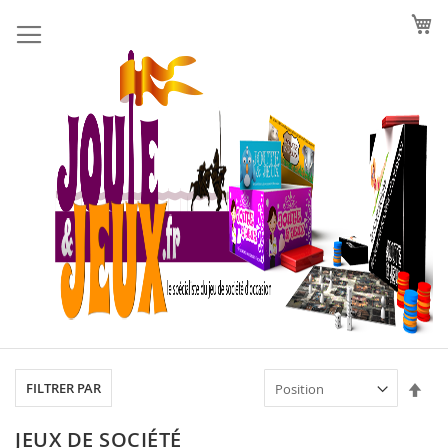
Allez
au
contenu
Par
FILTRER PAR
ord
déc
JEUX DE SOCIÉTÉ