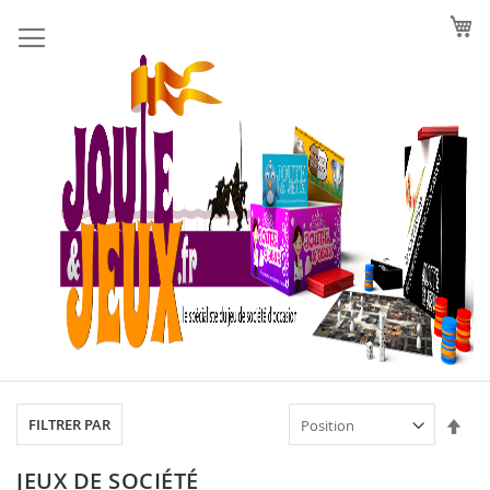
Allez
au
contenu
Par
FILTRER PAR
ord
déc
JEUX DE SOCIÉTÉ