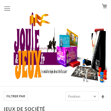
Allez
au
contenu
Par
FILTRER PAR
ord
déc
JEUX DE SOCIÉTÉ