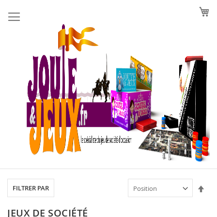
Allez
au
contenu
Par
FILTRER PAR
ord
déc
JEUX DE SOCIÉTÉ