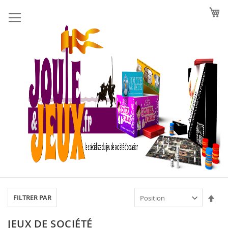
Allez
au
contenu
Par
FILTRER PAR
ord
déc
JEUX DE SOCIÉTÉ