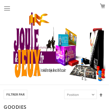
Allez
au
contenu
Par
FILTRER PAR
ord
déc
GOODIES