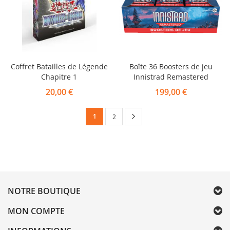
Coffret Batailles de Légende
Boîte 36 Boosters de jeu
Chapitre 1
Innistrad Remastered
20,00 €
199,00 €
Page
Vous
Page
Suivant
1
Page
2
lisez
actuellement
la
page
NOTRE BOUTIQUE
MON COMPTE