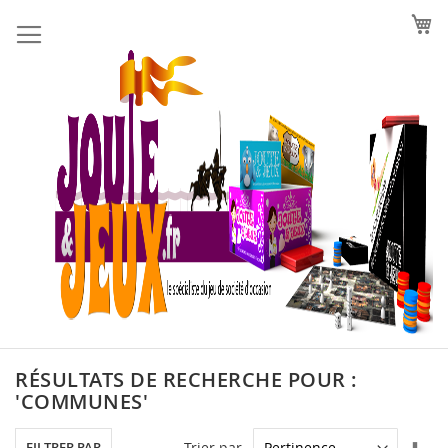
Allez
au
contenu
RÉSULTATS DE RECHERCHE POUR :
'COMMUNES'
Par
Trier par
FILTRER PAR