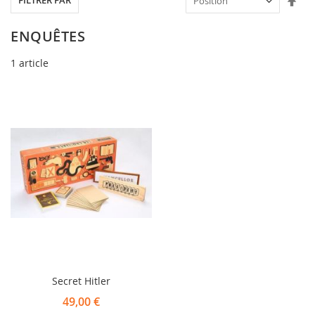
FILTRER PAR
ord
déc
ENQUÊTES
1
article
Secret Hitler
49,00 €