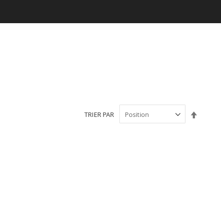
Par
TRIER PAR
ordre
décroi