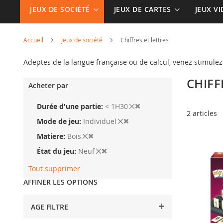
JEUX DE SOCIÉTÉ
JEUX DE CARTES
JEUX V
Accueil
Jeux de société
Chiffres et lettres
Adeptes de la langue française ou de calcul, venez stimule
CHIFF
Acheter par
Durée d'une partie
< 1H30
2
articles
Mode de jeu
Individuel
Matiere
Bois
État du jeu
Neuf
Tout supprimer
AFFINER LES OPTIONS
AGE FILTRE