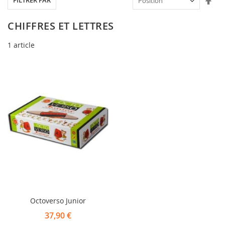
FILTRER PAR
ord
déc
CHIFFRES ET LETTRES
1
article
Octoverso Junior
37,90 €