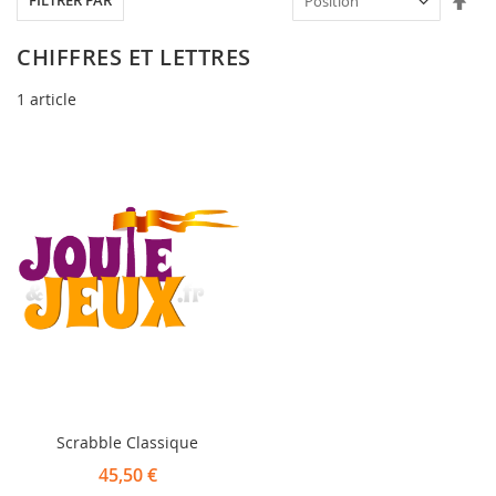
FILTRER PAR
ord
déc
CHIFFRES ET LETTRES
1
article
Scrabble Classique
45,50 €