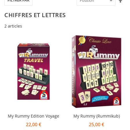
FILTRER PAR
ord
déc
CHIFFRES ET LETTRES
2
articles
My Rummy Edition Voyage
My Rummy (Rummikub)
22,00 €
25,00 €