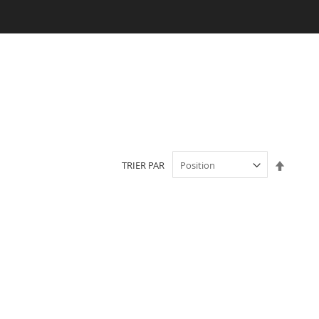
Par
TRIER PAR
ordre
décroi