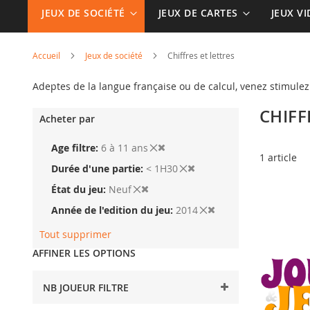
JEUX DE SOCIÉTÉ
JEUX DE CARTES
JEUX V
Accueil
Jeux de société
Chiffres et lettres
Adeptes de la langue française ou de calcul, venez stimule
CHIFF
Acheter par
Age filtre
6 à 11 ans
1
article
Durée d'une partie
< 1H30
État du jeu
Neuf
Année de l'edition du jeu
2014
Tout supprimer
AFFINER LES OPTIONS
NB JOUEUR FILTRE