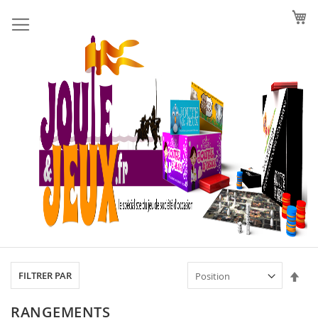
Allez
au
contenu
Par
FILTRER PAR
ord
déc
RANGEMENTS